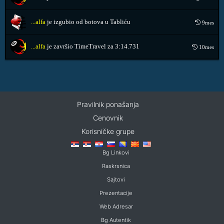
...alfa
je izgubio od botova u Tabliću
9mes
...alfa
je završio TimeTravel za
3:14.731
10mes
Pravilnik ponašanja
Cenovnik
Korisničke grupe
Bg Linkovi
Raskrsnica
Sajtovi
Prezentacije
Web Adresar
Bg Autentik