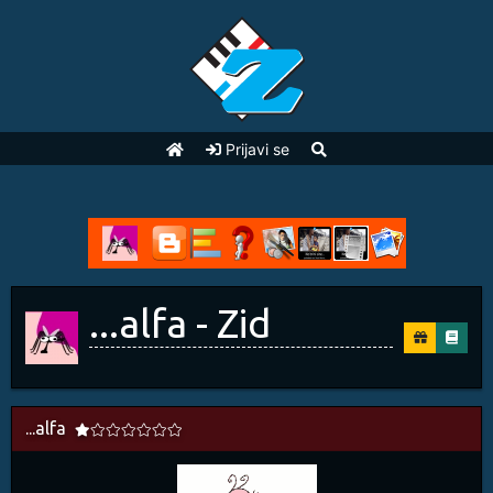
Prijavi se
...alfa - Zid
...alfa