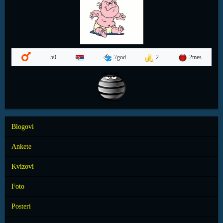
7god
2
2mes
50
Blogovi
Ankete
Kvizovi
Foto
Posteri